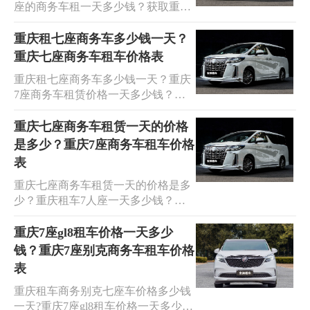
座的商务车租一天多少钱？获取重庆
送、商务考察、旅游包车、公司班
7座商务车租车价格表欢迎到安润租
车、婚庆用车等全方位服务，分享重
车,租车平台作为商务车领域的专家，
重庆租七座商务车多少钱一天？
庆7座车商务车租车价格表,七座商务
为客户提供经济实惠的MPV商务车租
重庆七座商务车租车价格表
车租赁:丰田埃尔法、考斯特、奔驰
车服务。我们不仅可以承接7座商务
V26、唯雅诺、威庭/豪华款别克商
重庆租七座商务车多少钱一天？重庆
车的长短租车、机场接送、商务考
务，经典款别克商务， 24 小时租车
7座商务车租赁价格一天多少钱？获
察、旅游包车、公司班车和婚庆用车
预定和问讯接待，简便快捷，送车上
取最新的重庆七座商务车租车价格
等全方位需求，还可以分享重庆7座
门，上门收车等服务。
表，欢迎光临安润租车，我们提供重
重庆七座商务车租赁一天的价格
商务车的价格表。提供的车型包括丰
庆MPV商务车租车服务，价格实惠。
是多少？重庆7座商务车租车价格
田埃尔法、考斯特、奔驰V26、唯雅
无论是在重庆预订7座商务车进行长
诺、威庭/豪华款别克商务和经典款别
表
短租车、机场点对点接送、商务考
克商务等。我们提供24小时租车预订
重庆七座商务车租赁一天的价格是多
察、旅游包车，还是婚庆用车，我们
和咨询接待服务，方便快捷，还提供
少？重庆租车7人座一天多少钱？欢
都愿意成为您身边的出行专家。请查
送车上门、上门收车等配套服务。
迎光临安润租车，我们提供广泛的
看重庆七座商务车租车价格表，所列
MPV商务车租车服务，价格实惠。无
重庆7座gl8租车价格一天多少
车型包括丰田埃尔法、考斯特、奔驰
论是在重庆预订7座商务车进行长短
V26、唯雅诺、威庭/豪华款别克商务
钱？重庆7座别克商务车租车价格
租车、机场点对点接送、商务考察、
和经典款别克商务。我们提供24小时
表
旅游包车、公司班车，还是婚庆用
租车预订和咨询接待，方便快捷，并
重庆租车商务别克七座车价格多少钱
车，我们都愿意成为您身边的出行专
可提供上门送车和取车等服务。
一天?重庆7座gl8租车价格一天多少
家。请查看七座商务车租赁价格表，