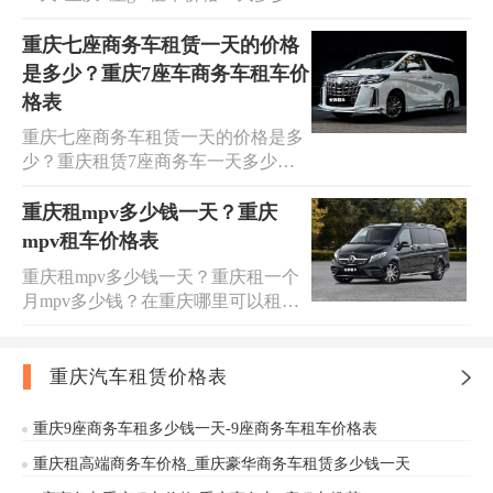
钱？获取重庆7座别克商务车租车价
所列车型包括丰田埃尔法、考斯特、
格表欢迎到安润租车,别克商务车出租
重庆七座商务车租赁一天的价格
奔驰V26、唯雅诺、威庭/豪华款别克
平台,您身边的出行专家!我们提供车
商务和经典款别克商务。我们提供24
是多少？重庆7座车商务车租车价
型齐全/价格便宜的MPV商务车租车
小时租车预订和咨询接待，方便快
格表
服务,分享重庆别克商务租车价格表大
捷，并可提供上门送车和取车等服
重庆七座商务车租赁一天的价格是多
全,提供公司租车、个人租车商务用
务。
少？重庆租赁7座商务车一天多少
车、贵宾接送、嫁娶婚车、机场接
钱？欢迎来到安润租车，我们提供齐
送、代驾服务等。商务客户商务用
全的MPV商务车租车服务，价格实
重庆租mpv多少钱一天？重庆
车，商务短租/长租服务（弹性租
惠。无论是重庆7座商务车的长短租
期），带司机的长短租服务，礼宾定
mpv租车价格表
赁、飞机场点对点接送、商务考察、
点、机场接送服务等。重庆别克商务
重庆租mpv多少钱一天？重庆租一个
旅游包车、公司班车还是婚庆用车，
7座汽车包车豪华版会议接待接机用
月mpv多少钱？在重庆哪里可以租商
我们都是您身边的出行专家。请查看
车实时报价。
务车自驾？获取重庆mpv租车价格表
七座商务车租赁价格表，车型包括丰
欢迎到安润租车,mpv出租平台,您身边
田埃尔法、考斯特、奔驰V26、唯雅
的出行专家!我们提供车型齐全/价格
重庆汽车租赁价格表
诺、威庭/豪华款别克商务和经典款别
便宜的MPV商务车租车服务,专业承
克商务。我们提供24小时租车预订和
接自驾租车、商务接待、机场接送、
问讯接待，方便快捷，并可提供上门
重庆9座商务车租多少钱一天-9座商务车租车价格表
会议用车、婚庆用车、演唱会明星接
送车和上门取车等服务。
重庆租高端商务车价格_重庆豪华商务车租赁多少钱一天
送、旅游包车等长期和短期租车服