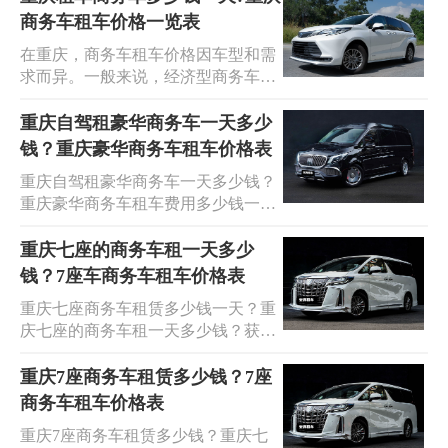
务车租车价格表欢迎到安润租车,您身
商务车租车价格一览表
边的出行专家!我们提供车型齐全/价
在重庆，商务车租车价格因车型和需
格便宜的租车服务,分享重庆自驾商务
求而异。一般来说，经济型商务车如
车租车价格表大全,您还可以免费查询
别克 GL8 等，日租价格大约在 300-
重庆自驾商务车租车价格表。安润租
500 元左右；中端商务车如本田奥德
重庆自驾租豪华商务车一天多少
车经营租赁车辆种类齐全，商务车租
赛等，日租价格在 500-800 元；高端
钱？重庆豪华商务车租车价格表
赁:丰田埃尔法、考斯特、奔驰V26、
商务车如奔驰 V 级等，日租价格可能
唯雅诺、威庭，江淮瑞丰，华晨金
重庆自驾租豪华商务车一天多少钱？
达到 800 元以上。如果需要配上司
杯，豪华款别克商务，经典款别克商
重庆豪华商务车租车费用多少钱一
机，一般是150-400元一天。每个公司
务。
天？重庆高端豪华商务车租车带司机
收费标准不同，你可以咨询具体的租
配驾一天多少钱？获取重庆豪华商务
重庆七座的商务车租一天多少
车公司，了解详细信息并进行比较。
车租车价格表欢迎到安润租车,您身边
钱？7座车商务车租车价格表
此外，租期长短、淡旺季等也会影响
的出行专家!我们提供车型齐全/价格
价格。重庆安润租车公司提供多种优
重庆七座商务车租赁多少钱一天？重
便宜的高端豪华商务车MPV租车服
质商务车选择，价格透明，服务周
庆七座的商务车租一天多少钱？获取
务,分享重庆豪华商务车租车价格表大
到。
重庆7座车商务车租车价格表欢迎到
全,安润租车经营租赁车辆种类齐全，
安润租车,商务车租车平台,您身边的
重庆7座商务车租赁多少钱？7座
商务车租赁:丰田埃尔法、考斯特、奔
出行专家!我们提供车型齐全/价格便
商务车租车价格表
驰V26、唯雅诺、威庭，江淮瑞丰，
宜的MPV商务车租车服务,专业承接7
华晨金杯，豪华款别克商务，经典款
重庆7座商务车租赁多少钱？重庆七
座商务车长短租赁、飞机场点对点接
别克商务。