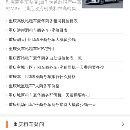
别克商务车别克gl8作为首款国产中高
档MPV，满足政府机关和中高端集团
企业用户追求形象和展示实力的需
求。国内的商务接待基本都是由在这
重庆高铁站租车豪华商务租司机价目表
款的GL8完成，家庭出游也是首选!现
重庆洪崖洞租车商务车7座价目表
在重庆7座商务车别克GL8租车带司机
重庆朝天门租车9座商务车大概多少钱
一天多少钱?重庆安润租车提供别克
GL8带司机、日租、短租、长租，别
重庆火车站租车MPV费用
克7人座商务车租车价格咨询电话153
重庆西站租车豪华商务自助游价格表一览
2854 1520。
重庆主城（区）租车商务车7座租司机一天费用要多少
重庆本土租车9座商务车旅行什么价格
重庆城区租车7人商务车价格
重庆城区租车豪华商务配司机一天费用要多少
重庆机场租车7坐商务车商务接待大概多少钱一天
重庆租车疑问