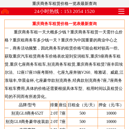
重庆商务车租赁价格一览表最新查询
24小时热线：153 2054 1520
重庆商务车租赁价格一览表最新查询
重庆商务车租一天大概多少钱？重庆商务车租赁一天需什么价
格？重庆租商务车多少钱一天？重庆作为中国重要的商业中心之
一，商务活动频繁，因此商务车的租赁价格可能会相对较高一些。
获取重庆汽车租赁商务车价格表欢迎到安润租车,重庆9座商务车租
赁,重庆七座商务车租车,别克商务车租赁,重庆商务车租赁7座丰田埃
尔法、12座17座19座考斯特、七座九座奔驰V260、唯雅诺、威庭,江
淮瑞丰,华晨金杯,七座豪华款别克商务,经典款别克商务7座,7座商务
车租车费用,具体的价格还需要根据具体车型、租用时间以及租赁公
司的不同而有所差异化。
品牌/型号
排量
座位
日租金（元/天）
押金（元/车）
别克GL8商务652T
2.0T
7座
500
10000
别克GL8商务豪华改装款
2.0T
7座
500
10000