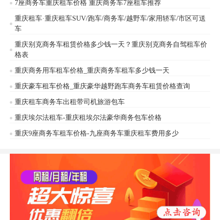
务，分享重庆自驾商务车mpv租车价
7座商务车重庆租车价格 重庆商务车7座租车推荐
格表大全,您还可以免费查询重庆mpv
重庆租车·重庆租车SUV/跑车/商务车/越野车/家用轿车/市区可送
租车价格表。重庆安润租车经营租赁
车
车辆种类齐全，商务车租赁:丰田埃尔
法、考斯特、奔驰V26、唯雅诺、威
重庆别克商务车租赁价格多少钱一天？重庆别克商务自驾租车价
庭，江淮瑞丰，华晨金杯，豪华款别
格表
克商务
重庆商务用车租车价格_重庆商务车租车多少钱一天
重庆豪车租车价格_重庆豪华越野跑车商务车租赁价格查询
重庆租车商务车出租带司机旅游包车
重庆埃尔法租车-重庆租埃尔法豪华商务包车价格
重庆9座商务车租车价格-九座商务车重庆租车费用多少