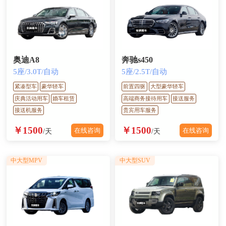
奥迪A8
奔驰s450
5座/3.0T/自动
5座/2.5T/自动
紧凑型车
豪华轿车
前置四驱
大型豪华轿车
庆典活动用车
婚车租赁
高端商务接待用车
接送服务
接送机服务
贵宾用车服务
￥1500
￥1500
在线咨询
在线咨询
/天
/天
中大型MPV
中大型SUV