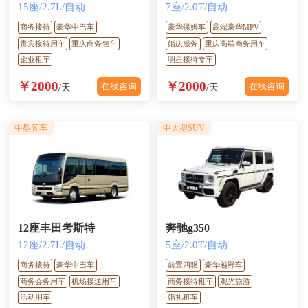
15座/2.7L/自动
7座/2.0T/自动
商务接待
豪华中巴车
豪华保姆车
高端豪华MPV
贵宾接待用车
重庆商务包车
婚庆服务
重庆高端商务用车
企业租车
明星接待专车
￥2000
￥2000
在线咨询
在线咨询
/天
/天
中型客车
中大型SUV
12座丰田考斯特
奔驰g350
12座/2.7L/自动
5座/2.0T/自动
商务接待
豪华中巴车
前置四驱
豪华越野车
商务会务用车
机场接送用车
商务接待租车
观光旅游
活动用车
婚礼租车