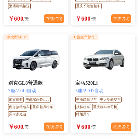
酒店机场接送
重庆长短途包车
￥600
￥600
在线咨询
在线咨询
/天
/天
中大型MPV
C级豪华轿车
别克GL8普通款
宝马520Li
7座/2.0L/自动
5座/2.0T/自动
前置前驱
中高端商务mpv
中高端豪华车
中大型豪华车
商务接待包车
重庆包月租车
接待租车
重庆租车兼司机
周末家庭游
结婚用车
￥600
￥600
在线咨询
在线咨询
/天
/天