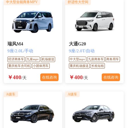
中大型全能商务MPV
舒适性大空间
瑞风M4
大通G20
9座/2.0L/手动
9座/2.0T/自动
经济商务车
九座mpv
机场接送
中大型mpv
九座商务车
商务用车
重庆租车含司机
小团体用车
重庆机场接送
长租短租
￥400
￥400
在线咨询
在线咨询
/天
/天
A级车
A级车