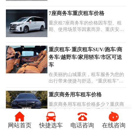
的价格，为企业提供高效的出行解决
的不同而有所变化。高端商务车分为
方案，助力企业节省成本、提升效
轿车型和高端SUV两种类型： 奔驰宝
7座商务车重庆租车价格
率。重庆包车服务，配备经验丰富、
马奥迪轿车型价格通常在500-1500元/
技术娴熟的司机，确保您的行程安全
重庆租7座商务车的价格因车型、租
天（具体根据车型而定），别克gl8埃
舒适。无论是单位组织团建旅游，还
期、使用场景等因素而异。重庆安润
尔法考斯特高端商务车MPV价格通常
是公务接待，我们都能根据您的需求
租车公司为您提供多款优质的7座商
比轿车高一些，在600-2000元/天。具
定制个性化的包车方案。对于办公通
务车，价格合理，服务周到。无论您
体的价格还需参考租车公司的报价，
勤，我们深知准时和可靠的重要性。
是家庭出行、商务活动还是团队旅
重庆租车·重庆租车SUV/跑车/商
以及您所选用的车辆型号和租用天数
精心规划路线，确保员工按时到达工
游，重庆租车公司的7座商务车都是
务车/越野车/家用轿车/市区可送
等条件。
您的理想选择。以下是一些常见7座
车
商务车的租车价格信息供你参考：别
在美丽的山城重庆，租车服务为您的
克商务GL8：日租价400-500元一天；
出行带来便捷与舒适。“重庆租车”提
唯雅诺/威霆7-9座：日租价700-1000元
供丰富多样的车型选择，无论是酷炫
一天。以上价格仅供参考，具体价格
的跑车，宽敞的商务车，还是实用的
重庆商务用车租车价格
可能会因季节、市场供需等因素有所
家用轿车、性能卓越的越野车以及时
波动。
重庆商务用车租车价格多少？重庆商
尚的 SUV ，应有尽有。我们致力于
务车租车多少钱一天？重庆商务用车
满足您的不同需求，市区内还可送车
租车价格因车型、租赁时间等因素而
上门，让您轻松开启愉快旅程。专业
异。一般来说，重庆的商务用车出租
网站首页
快捷选车
电话咨询
在线咨询
的服务团队，贴心的保障措施，为您
市场比较成熟，有各种档次的车辆可
重庆豪车租车价格