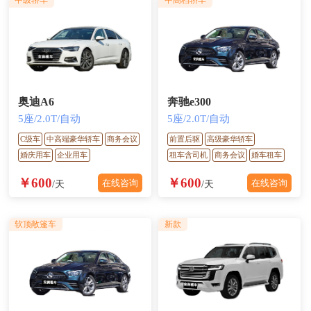
中级轿车
中高档轿车
奥迪A6
奔驰e300
5座/2.0T/自动
5座/2.0T/自动
C级车
中高端豪华轿车
商务会议
前置后驱
高级豪华轿车
婚庆用车
企业用车
租车含司机
商务会议
婚车租车
￥600
￥600
在线咨询
在线咨询
/天
/天
软顶敞篷车
新款