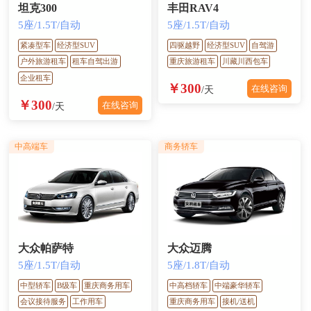
坦克300
丰田RAV4
5座/1.5T/自动
5座/1.5T/自动
紧凑型车
经济型SUV
四驱越野
经济型SUV
自驾游
户外旅游租车
租车自驾出游
重庆旅游租车
川藏川西包车
企业租车
￥300
在线咨询
/天
￥300
在线咨询
/天
中高端车
商务轿车
大众帕萨特
大众迈腾
5座/1.5T/自动
5座/1.8T/自动
中型轿车
B级车
重庆商务用车
中高档轿车
中端豪华轿车
会议接待服务
工作用车
重庆商务用车
接机/送机