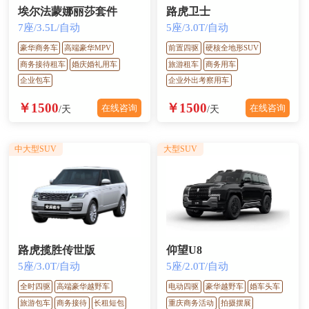
埃尔法蒙娜丽莎套件
路虎卫士
7座/3.5L/自动
5座/3.0T/自动
豪华商务车
高端豪华MPV
前置四驱
硬核全地形SUV
商务接待租车
婚庆婚礼用车
旅游租车
商务用车
企业包车
企业外出考察用车
￥1500
￥1500
在线咨询
在线咨询
/天
/天
中大型SUV
大型SUV
路虎揽胜传世版
仰望U8
5座/3.0T/自动
5座/2.0T/自动
全时四驱
高端豪华越野车
电动四驱
豪华越野车
婚车头车
旅游包车
商务接待
长租短包
重庆商务活动
拍摄摆展