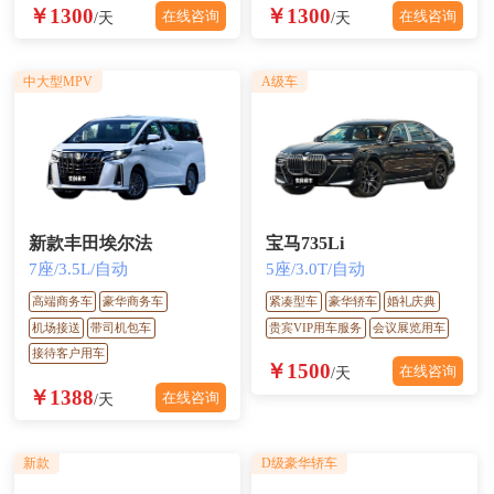
￥1300
￥1300
在线咨询
在线咨询
/天
/天
中大型MPV
A级车
新款丰田埃尔法
宝马735Li
7座/3.5L/自动
5座/3.0T/自动
高端商务车
豪华商务车
紧凑型车
豪华轿车
婚礼庆典
机场接送
带司机包车
贵宾VIP用车服务
会议展览用车
接待客户用车
￥1500
在线咨询
/天
￥1388
在线咨询
/天
新款
D级豪华轿车