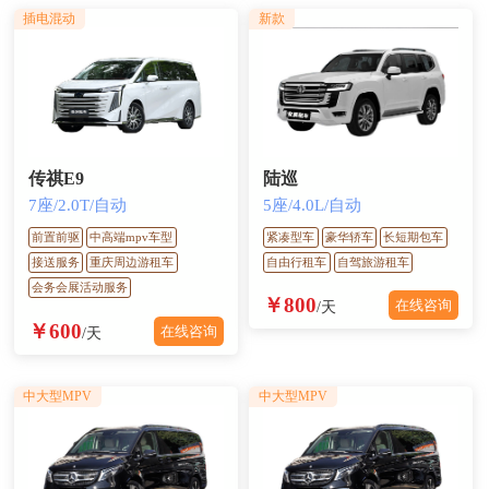
插电混动
新款
传祺E9
陆巡
7座/2.0T/自动
5座/4.0L/自动
前置前驱
中高端mpv车型
紧凑型车
豪华轿车
长短期包车
接送服务
重庆周边游租车
自由行租车
自驾旅游租车
会务会展活动服务
￥800
在线咨询
/天
￥600
在线咨询
/天
中大型MPV
中大型MPV