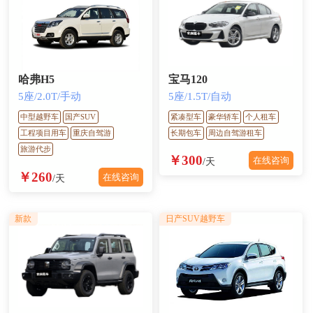
哈弗H5
宝马120
5座/2.0T/手动
5座/1.5T/自动
中型越野车
国产SUV
紧凑型车
豪华轿车
个人租车
工程项目用车
重庆自驾游
长期包车
周边自驾游租车
旅游代步
￥300
在线咨询
/天
￥260
在线咨询
/天
新款
日产SUV越野车