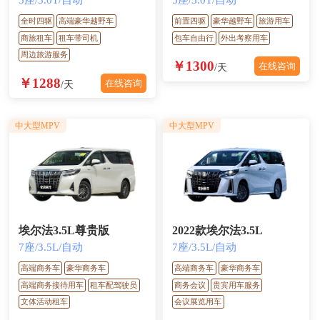
5座/3.0T/自动
5座/3.0T/自动
全时四驱
高端豪华越野车
前置四驱
豪华越野车
旅游用车
商旅租车
租车带司机
包车自由行
外出考察用车
周边旅游服务
￥1300
在线咨询
/天
￥1288
在线咨询
/天
中大型MPV
中大型MPV
埃尔法3.5L尊贵版
2022款埃尔法3.5L
7座/3.5L/自动
7座/3.5L/自动
高端商务车
豪华商务车
高端商务车
豪华商务车
高端商务接待用车
租车配驾驶员
商务会议
贵宾用车服务
文体活动租车
会议展览用车