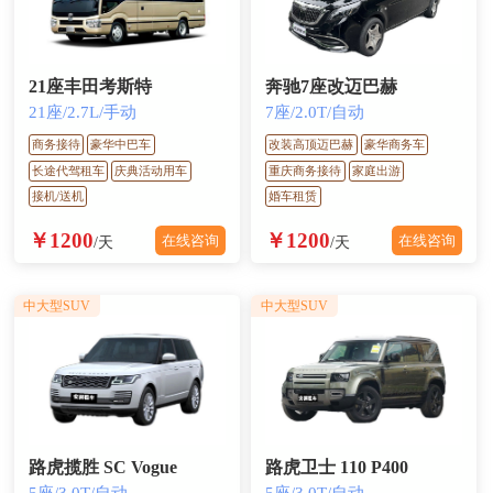
21座丰田考斯特
奔驰7座改迈巴赫
21座/2.7L/手动
7座/2.0T/自动
商务接待
豪华中巴车
改装高顶迈巴赫
豪华商务车
长途代驾租车
庆典活动用车
重庆商务接待
家庭出游
接机/送机
婚车租赁
￥1200
￥1200
在线咨询
在线咨询
/天
/天
中大型SUV
中大型SUV
路虎揽胜 SC Vogue
路虎卫士 110 P400