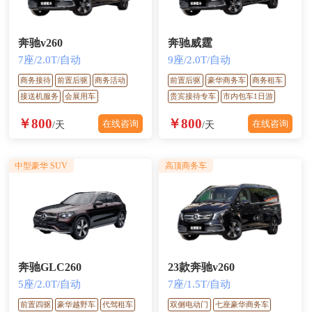
奔驰v260
奔驰威霆
7座/2.0T/自动
9座/2.0T/自动
商务接待
前置后驱
商务活动
前置后驱
豪华商务车
商务租车
接送机服务
会展用车
贵宾接待专车
市内包车1日游
￥800
￥800
在线咨询
在线咨询
/天
/天
中型豪华 SUV
高顶商务车
奔驰GLC260
23款奔驰v260
5座/2.0T/自动
7座/1.5T/自动
前置四驱
豪华越野车
代驾租车
双侧电动门
七座豪华商务车