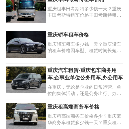
重庆租丰田考斯特多少钱一天？重庆
丰田考斯特租车价格丰田考斯特租车
价格和租价因车型、因车型、租赁时
间等因素租赁时间、租用地点等因素
而有所不同。一般来说，重庆租丰田
重庆轿车租车价格
考斯特的价格在每天1200元至1500元
重庆轿车租车多少钱一天？重庆轿车
之间浮动（具体价格根据车型和需求
的租车价格因车型、租赁时间长短和
而定）。如果您需要在重庆租用一辆
租用地点等因素而有所不同。1. 普通
丰田考斯特，您可以联系当地的汽车
经济型轿车：每天租金约为200-300元
租赁公司或在线平台进行预订。
左右。2. 中档轿车：每天租金约为
重庆汽车租赁·重庆包车商务用
400-500元左右。3. 高档轿车：每天租
车.企事业单位公务用车,办公用车
金约为600-800元左右。以下是大致的
在重庆，无论是企业的日常运营、单
重庆轿车租车价格仅供参考，实际租
位的集体活动，还是公务出行、办公
车价格可能会受到多种因素的影响而
通勤，我们都能为您提供优质的汽车
有所变化。
租赁和包车服务，满足您多样化的需
重庆租高端商务车价格
求。重庆汽车租赁，拥有丰富的车型
重庆租高端商务车价格多少？重庆豪
资源，从经济型轿车到豪华商务车，
华商务车租赁多少钱一天？重庆租高
应有尽有。我们以专业的服务和合理
端商务车价格会根据车型和租用时间