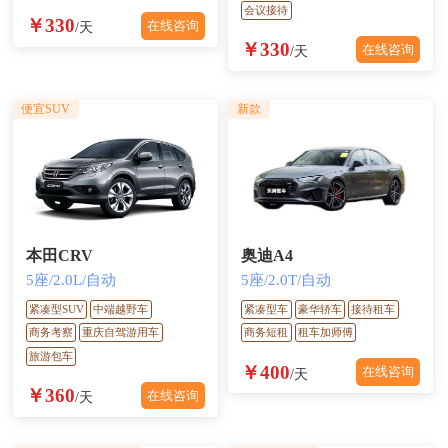
会议接待
￥330
在线咨询
/天
￥330
在线咨询
/天
便宜SUV
新款
本田CRV
奥迪A4
5座/2.0L/自动
5座/2.0T/自动
紧凑型SUV
中端越野车
紧凑型车
豪华轿车
接待租车
商务考察
重庆自驾游用车
商务短租
租车加师傅
旅游包车
￥400
在线咨询
/天
￥360
在线咨询
/天