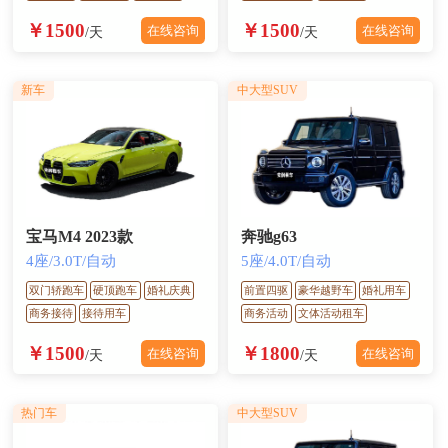
￥1500
￥1500
在线咨询
在线咨询
/天
/天
新车
中大型SUV
宝马M4 2023款
奔驰g63
4座/3.0T/自动
5座/4.0T/自动
双门轿跑车
硬顶跑车
婚礼庆典
前置四驱
豪华越野车
婚礼用车
商务接待
接待用车
商务活动
文体活动租车
￥1500
￥1800
在线咨询
在线咨询
/天
/天
热门车
中大型SUV