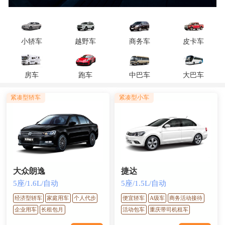
小轿车
越野车
商务车
皮卡车
房车
跑车
中巴车
大巴车
紧凑型轿车
紧凑型小车
大众朗逸
捷达
5座/1.6L/自动
5座/1.5L/自动
经济型轿车
家庭用车
个人代步
便宜轿车
A级车
商务活动接待
企业用车
长租包月
活动包车
重庆带司机租车