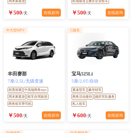
周末家庭游
机场接送
重庆企业租车
￥500
￥500
在线咨询
在线咨询
/天
/天
中大型MPV
C级车
丰田赛那
宝马525Li
7座/2.5L/无级变速
5座/2.0T/自动
前置前驱
中高端商务mpv
紧凑型车
豪华轿车
周末家庭游
租车自驾旅游
商务活动接待
婚庆车队服务
商务租车带司机
私人租车
￥500
￥600
在线咨询
在线咨询
/天
/天