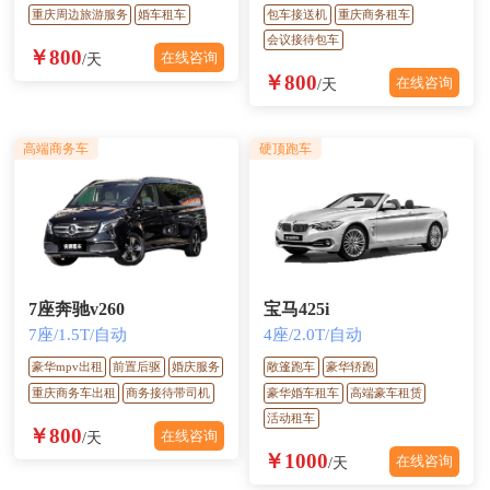
重庆周边旅游服务
婚车租车
包车接送机
重庆商务租车
会议接待包车
￥800
在线咨询
/天
￥800
在线咨询
/天
高端商务车
硬顶跑车
7座奔驰v260
宝马425i
7座/1.5T/自动
4座/2.0T/自动
豪华mpv出租
前置后驱
婚庆服务
敞篷跑车
豪华轿跑
重庆商务车出租
商务接待带司机
豪华婚车租车
高端豪车租赁
活动租车
￥800
在线咨询
/天
￥1000
在线咨询
/天