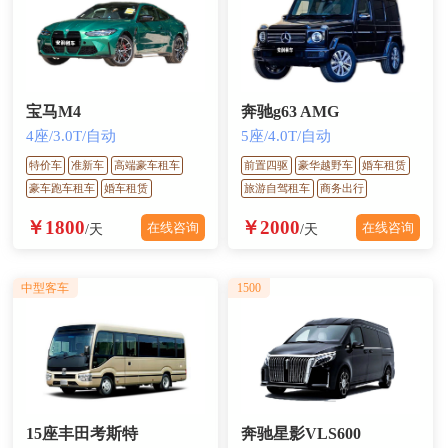
宝马M4
奔驰g63 AMG
4座/3.0T/自动
5座/4.0T/自动
特价车
准新车
高端豪车租车
前置四驱
豪华越野车
婚车租赁
豪车跑车租车
婚车租赁
旅游自驾租车
商务出行
￥1800
￥2000
在线咨询
在线咨询
/天
/天
中型客车
1500
15座丰田考斯特
奔驰星影VLS600