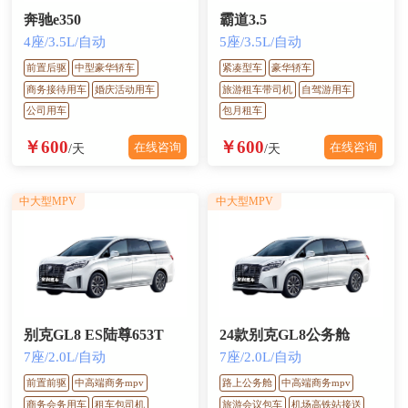
奔驰e350
霸道3.5
4座/3.5L/自动
5座/3.5L/自动
前置后驱
中型豪华轿车
紧凑型车
豪华轿车
商务接待用车
婚庆活动用车
旅游租车带司机
自驾游用车
公司用车
包月租车
￥600
￥600
在线咨询
在线咨询
/天
/天
中大型MPV
中大型MPV
别克GL8 ES陆尊653T
24款别克GL8公务舱
7座/2.0L/自动
7座/2.0L/自动
前置前驱
中高端商务mpv
路上公务舱
中高端商务mpv
商务会务用车
租车包司机
旅游会议包车
机场高铁站接送