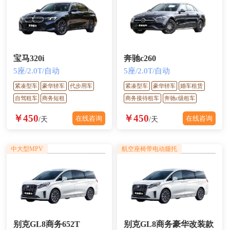
宝马320i
奔驰c260
5座/2.0T/自动
5座/2.0T/自动
紧凑型车
豪华轿车
代步用车
紧凑型车
豪华轿车
婚车租赁
自驾租车
商务短租
商务接待租车
奔驰c级租车
￥450
￥450
在线咨询
在线咨询
/天
/天
中大型MPV
航空座椅带电动腿托
别克GL8商务652T
别克GL8商务豪华改装款