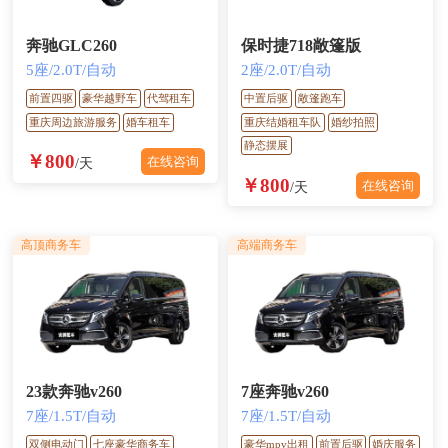
奔驰GLC260
保时捷718敞篷版
5座/2.0T/自动
2座/2.0T/自动
前置四驱
豪华越野车
代驾租车
中置后驱
敞篷跑车
重庆周边旅游服务
婚车租车
重庆结婚租车队
婚纱拍照
静态摆展
￥800
在线咨询
/天
￥800
在线咨询
/天
高顶商务车
高端商务车
23款奔驰v260
7座奔驰v260
7座/1.5T/自动
7座/1.5T/自动
双侧电动门
七座豪华商务车
豪华mpv出租
前置后驱
婚庆服务