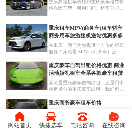
重庆高端租车价格和重庆豪车租赁价
尽享尊贵奢华。快来开启您的专属豪
所变化。建议在预订前仔细比较不同
格会因车型、租用时间、租车公司等
车之旅！在重庆，开启一场极致的驾
公司的报价和服务，以确保获得最优
因素而有所不同。以下是一些常见的
驶之旅！我们为您提供高端豪车自驾
惠的价
重庆高端租车和豪华汽车租赁的价格
租车服务。无论是霸气的路虎，还是
范围：高端轿车租赁（如奔驰S级、
重庆租车MPV(商务车)租车轿车
激情四溢的保时捷；无论是运动感十
宝马7系等）：每日租金约为1200-
商务用车旅游接机送站优惠多多
足的宝马，还是科技领先的奥迪；无
1500元人民币，商务车租赁（如丰田
论是尊贵典雅的奔驰，还是优雅迷人
在重庆，我们为您提供全方位的租车
埃尔法、丰田考斯特等）每日租金约
的玛莎拉蒂，您都能在我们这里找到
服务！无论是 MPV（商务车）还是
为1200-1600元，超跑租赁（如保时
心仪的座驾。我们的重庆租车服务，
轿车，无论是商务用车还是旅游租
捷、兰博基尼、法拉利等）每日租金
致力于为您打造独一无二的自驾体
车，我们都能满足您的需求。我们拥
重庆豪车自驾出租价格优惠 商业
通常在二三千元左右，实际价格可能
验。车辆均经过精心维护，性能卓
有别克、丰田等多种热门车型可供选
活动婚礼租车全系各款豪车租赁
会受到市场供需关系、季节性需求等
越，
择，车辆性能卓越，安全舒适。无论
因素的影响而有所波动。
无论是重庆豪车自驾出租，还是用于
是接机送站，还是畅行旅游，都能为
特定场合的重庆豪车出租，我们都能
您带来便捷与愉悦的体验。选择我们
满足您的需求。快来开启您的豪华之
的重庆租车服务，您将享受到众多优
旅，让每一个瞬间都闪耀非凡！在重
重庆商务豪车租车价格
惠。贴心的服务、合理的价格，让您
庆，我们为您带来顶级的豪车自驾出
的出行成本更低。专业的团队随时为
重庆商务豪车租车价格多少？重庆市
租服务！无论您是渴望在城市道路上
您服务，确保租车流程简便快捷。重
有很多家提供豪车租赁服务的公司，
畅享风驰电掣的感觉，还是为商业活
庆租车 MPV，满足多人出行的需
网站首页
快捷选车
电话咨询
在线咨询
重庆商务豪车租车价格可能因车型、
动、婚礼等重要场合增添奢华氛围，
求；重庆商务车租车，彰显您的商务
租用时间、租赁公司等因素而异；高