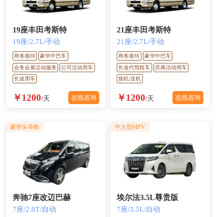
19座丰田考斯特
21座丰田考斯特
19座/2.7L/手动
21座/2.7L/手动
商务接待
豪华中巴车
商务接待
豪华中巴车
会务会展活动服务
公司活动用车
长途代驾租车
庆典活动用车
长途用车
接机/送机
￥1200
￥1200
在线咨询
在线咨询
/天
/天
豪华头等舱
中大型MPV
奔驰7座改迈巴赫
埃尔法3.5L尊贵版
7座/2.0T/自动
7座/3.5L/自动