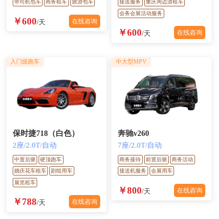
带司机包车
商务租车
旅游包车
接送服务
重庆周边游租车
会务会展活动服务
￥600
在线咨询
/天
￥600
在线咨询
/天
入门级跑车
中大型MPV
保时捷718（白色）
奔驰v260
2座/2.0T/自动
7座/2.0T/自动
中置后驱
硬顶跑车
商务接待
前置后驱
商务活动
婚庆花车租车
剧组用车
接送机服务
会展用车
展览租车
￥800
在线咨询
/天
￥788
在线咨询
/天