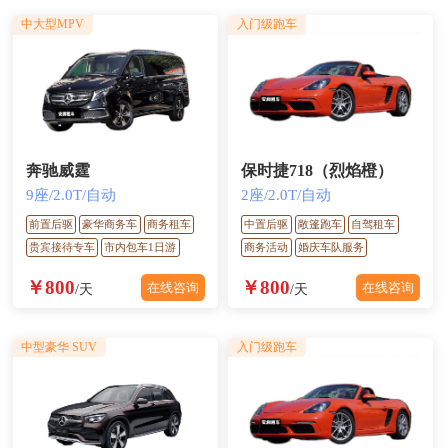
中大型MPV
入门级跑车
奔驰威霆
保时捷718（烈焰橙）
9座/2.0T/自动
2座/2.0T/自动
前置后驱
豪华商务车
商务租车
中置后驱
敞篷跑车
自驾租车
贵宾接待专车
市内包车1日游
商务活动
婚庆车队服务
￥800
￥800
在线咨询
在线咨询
/天
/天
中型豪华 SUV
入门级跑车