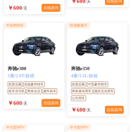
￥600
在线咨询
/天
￥600
在线咨询
/天
中高档轿车
软顶敞篷车
奔驰e300
奔驰e350
5座/2.0T/自动
4座/3.5L/自动
前置后驱
高级豪华轿车
前置后驱
中型豪华轿车
租车含司机
商务会议
婚车租车
商务接待用车
婚庆活动用车
公司用车
￥600
在线咨询
/天
￥600
在线咨询
/天
中大型MPV
中大型MPV