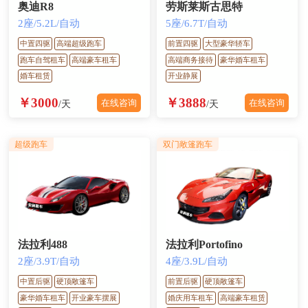
奥迪R8
劳斯莱斯古思特
2座/5.2L/自动
5座/6.7T/自动
中置四驱
高端超级跑车
前置四驱
大型豪华轿车
跑车自驾租车
高端豪车租车
高端商务接待
豪华婚车租车
婚车租赁
开业静展
￥3000
￥3888
在线咨询
在线咨询
/天
/天
超级跑车
双门敞篷跑车
法拉利488
法拉利Portofino
2座/3.9T/自动
4座/3.9L/自动
中置后驱
硬顶敞篷车
前置后驱
硬顶敞篷车
豪华婚车租车
开业豪车摆展
婚庆用车租车
高端豪车租赁