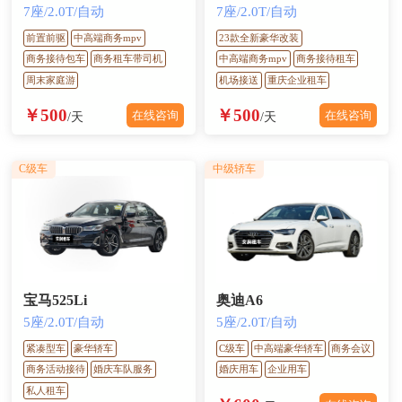
7座/2.0T/自动
7座/2.0T/自动
前置前驱
中高端商务mpv
23款全新豪华改装
商务接待包车
商务租车带司机
中高端商务mpv
商务接待租车
周末家庭游
机场接送
重庆企业租车
￥500
￥500
在线咨询
在线咨询
/天
/天
C级车
中级轿车
宝马525Li
奥迪A6
5座/2.0T/自动
5座/2.0T/自动
紧凑型车
豪华轿车
C级车
中高端豪华轿车
商务会议
商务活动接待
婚庆车队服务
婚庆用车
企业用车
私人租车