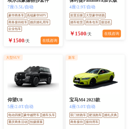
埃尔法蒙娜丽莎套件
保时捷Panamera加长版
7座/3.5L/自动
4座/2.9T/自动
豪华商务车
高端豪华MPV
前置后驱
大型豪华轿跑
商务接待租车
婚庆婚礼用车
婚车租赁
商务包车
接送机
企业包车
￥1500
在线咨询
/天
￥1500
在线咨询
/天
大型SUV
新车
仰望U8
宝马M4 2023款
5座/2.0T/自动
4座/3.0T/自动
电动四驱
豪华越野车
婚车头车
双门轿跑车
硬顶跑车
婚礼庆典
重庆商务活动
拍摄摆展
商务接待
接待用车