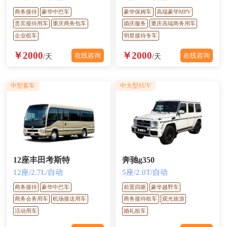
商务接待
豪华中巴车
豪华保姆车
高端豪华MPV
贵宾接待用车
重庆商务包车
婚庆服务
重庆高端商务用车
企业租车
明星接待专车
￥2000
￥2000
在线咨询
在线咨询
/天
/天
中型客车
中大型SUV
12座丰田考斯特
奔驰g350
12座/2.7L/自动
5座/2.0T/自动
商务接待
豪华中巴车
前置四驱
豪华越野车
商务会务用车
机场接送用车
商务接待租车
观光旅游
活动用车
婚礼租车