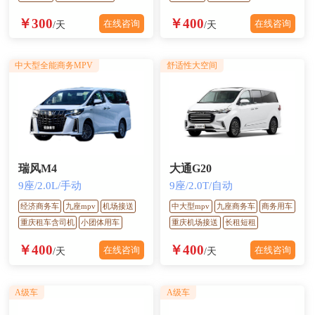
￥300
￥400
在线咨询
在线咨询
/天
/天
中大型全能商务MPV
舒适性大空间
瑞风M4
大通G20
9座/2.0L/手动
9座/2.0T/自动
经济商务车
九座mpv
机场接送
中大型mpv
九座商务车
商务用车
重庆租车含司机
小团体用车
重庆机场接送
长租短租
￥400
￥400
在线咨询
在线咨询
/天
/天
A级车
A级车