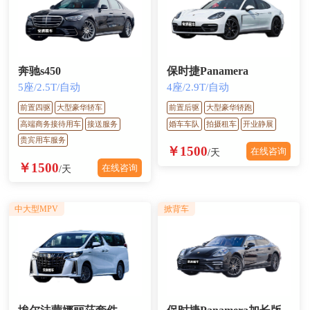
奔驰s450
保时捷Panamera
5座/2.5T/自动
4座/2.9T/自动
前置四驱
大型豪华轿车
前置后驱
大型豪华轿跑
高端商务接待用车
接送服务
婚车车队
拍摄租车
开业静展
贵宾用车服务
￥1500
在线咨询
/天
￥1500
在线咨询
/天
中大型MPV
掀背车