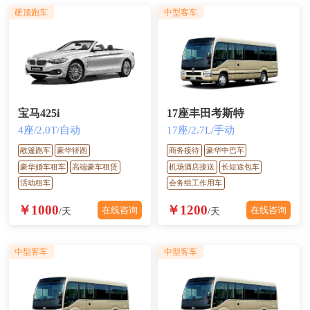
硬顶跑车
中型客车
宝马425i
17座丰田考斯特
4座/2.0T/自动
17座/2.7L/手动
敞篷跑车
豪华轿跑
商务接待
豪华中巴车
豪华婚车租车
高端豪车租赁
机场酒店接送
长短途包车
活动租车
会务组工作用车
￥1000
￥1200
在线咨询
在线咨询
/天
/天
中型客车
中型客车