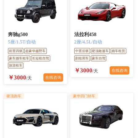
奔驰g500
法拉利458
5座/1.5T/自动
2座/4.5L/自动
前置四驱
超豪华越野车
中置后驱
硬顶敞篷车
婚车租赁
豪车婚车租车
长短租自驾
剧组用车
豪车自驾
旅游租车
￥3000
在线咨询
/天
￥3000
在线咨询
/天
硬顶跑车
豪华四门轿车