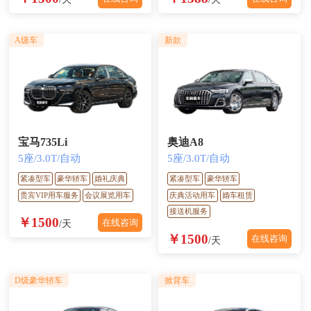
A级车
新款
宝马735Li
奥迪A8
5座/3.0T/自动
5座/3.0T/自动
紧凑型车
豪华轿车
婚礼庆典
紧凑型车
豪华轿车
贵宾VIP用车服务
会议展览用车
庆典活动用车
婚车租赁
接送机服务
￥1500
在线咨询
/天
￥1500
在线咨询
/天
D级豪华轿车
掀背车