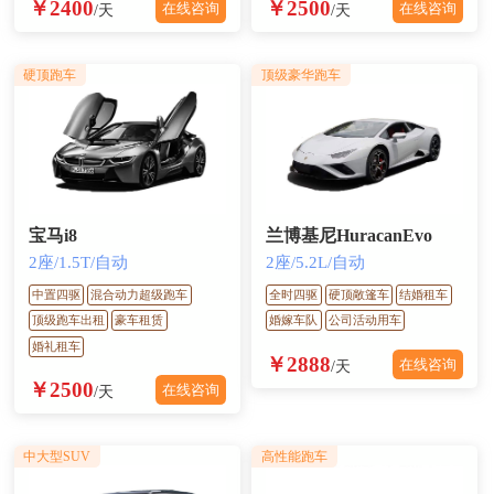
￥2400
￥2500
在线咨询
在线咨询
/天
/天
硬顶跑车
顶级豪华跑车
宝马i8
兰博基尼HuracanEvo
2座/1.5T/自动
2座/5.2L/自动
中置四驱
混合动力超级跑车
全时四驱
硬顶敞篷车
结婚租车
顶级跑车出租
豪车租赁
婚嫁车队
公司活动用车
婚礼租车
￥2888
在线咨询
/天
￥2500
在线咨询
/天
中大型SUV
高性能跑车