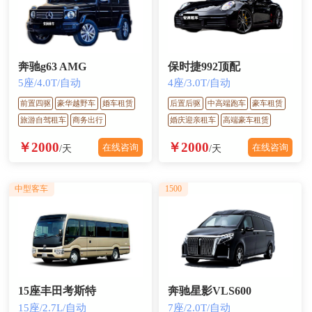
奔驰g63 AMG
保时捷992顶配
5座/4.0T/自动
4座/3.0T/自动
前置四驱
豪华越野车
婚车租赁
后置后驱
中高端跑车
豪车租赁
旅游自驾租车
商务出行
婚庆迎亲租车
高端豪车租赁
￥2000
￥2000
在线咨询
在线咨询
/天
/天
中型客车
1500
15座丰田考斯特
奔驰星影VLS600
15座/2.7L/自动
7座/2.0T/自动