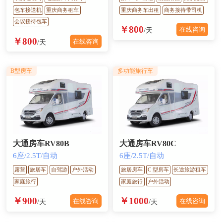
包车接送机
重庆商务租车
重庆商务车出租
商务接待带司机
会议接待包车
￥800
在线咨询
/天
￥800
在线咨询
/天
B型房车
多功能旅行车
大通房车RV80B
大通房车RV80C
6座/2.5T/自动
6座/2.5T/自动
露营
旅居车
自驾游
户外活动
旅居房车
C 型房车
长途旅游租车
家庭旅行
家庭旅行
户外活动
￥900
￥1000
在线咨询
在线咨询
/天
/天