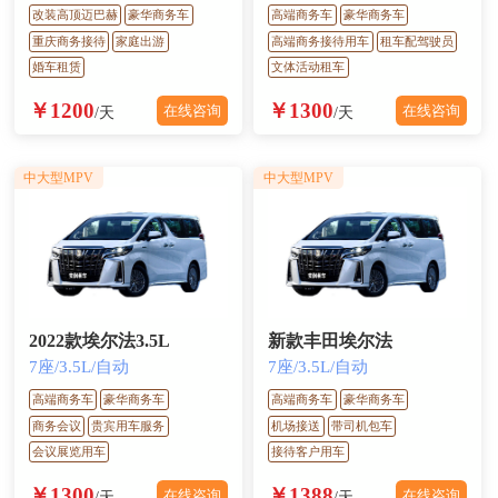
改装高顶迈巴赫
豪华商务车
高端商务车
豪华商务车
重庆商务接待
家庭出游
高端商务接待用车
租车配驾驶员
婚车租赁
文体活动租车
￥1200
￥1300
在线咨询
在线咨询
/天
/天
中大型MPV
中大型MPV
2022款埃尔法3.5L
新款丰田埃尔法
7座/3.5L/自动
7座/3.5L/自动
高端商务车
豪华商务车
高端商务车
豪华商务车
商务会议
贵宾用车服务
机场接送
带司机包车
会议展览用车
接待客户用车
￥1300
￥1388
在线咨询
在线咨询
/天
/天