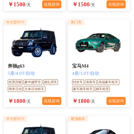
￥1500
￥1500
在线咨询
在线咨询
/天
/天
中大型SUV
热门车
奔驰g63
宝马M4
5座/4.0T/自动
4座/3.0T/自动
前置四驱
豪华越野车
婚礼用车
特价车
准新车
高端豪车租车
商务活动
文体活动租车
豪车跑车租车
婚车租赁
￥1800
￥1800
在线咨询
在线咨询
/天
/天
中大型SUV
硬顶跑车