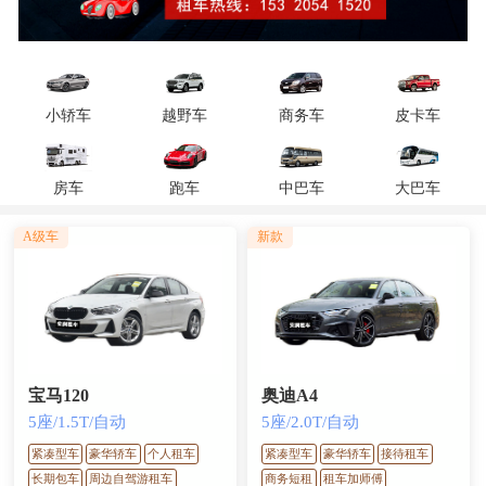
小轿车
越野车
商务车
皮卡车
房车
跑车
中巴车
大巴车
A级车
新款
宝马120
奥迪A4
5座/1.5T/自动
5座/2.0T/自动
紧凑型车
豪华轿车
个人租车
紧凑型车
豪华轿车
接待租车
长期包车
周边自驾游租车
商务短租
租车加师傅