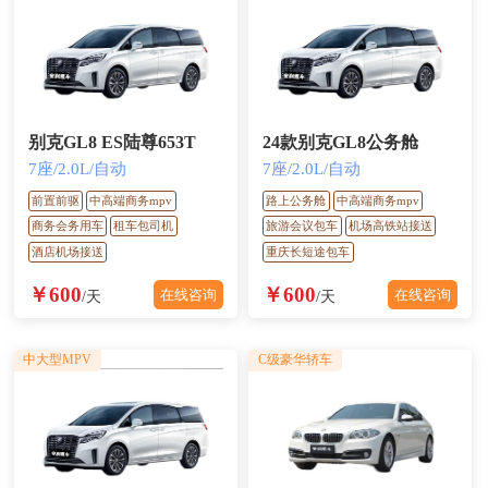
别克GL8 ES陆尊653T
24款别克GL8公务舱
7座/2.0L/自动
7座/2.0L/自动
前置前驱
中高端商务mpv
路上公务舱
中高端商务mpv
商务会务用车
租车包司机
旅游会议包车
机场高铁站接送
酒店机场接送
重庆长短途包车
￥600
￥600
在线咨询
在线咨询
/天
/天
中大型MPV
C级豪华轿车