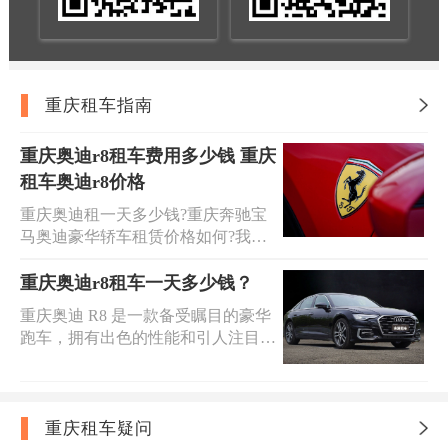
重庆租车指南
重庆奥迪r8租车费用多少钱 重庆
租车奥迪r8价格
重庆奥迪租一天多少钱?重庆奔驰宝
马奥迪豪华轿车租赁价格如何?我们
提供重庆奔驰宝马奥迪豪华轿车租
赁，专业提供租车豪华轿车热门车
重庆奥迪r8租车一天多少钱？
型，提供重庆奥迪租赁带司机、奥迪
重庆奥迪 R8 是一款备受瞩目的豪华
车接送服务 24小时，提供发票，签订
跑车，拥有出色的性能和引人注目的
正规合同，保险齐全，支持跨城用车!
外观。无论您是参加特殊活动、婚礼
还是享受驾驶的乐趣，租用一辆奥迪
R8 都能为您带来难忘的体验。重庆
奥迪r8租车一天多少钱？在重庆市租
重庆租车疑问
赁奥迪R8的价格可能因车型、车况、